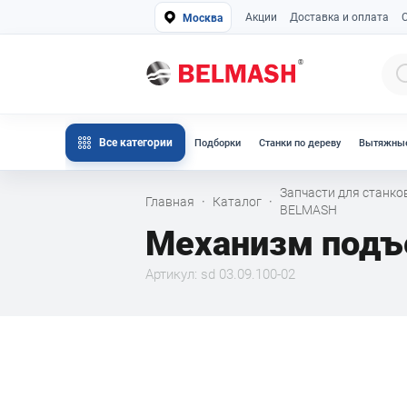
Акции
Доставка и оплата
Москва
Все категории
Подборки
Станки по дереву
Вытяжные
Запчасти для станко
Главная
Каталог
·
·
BELMASH
Механизм подъем
Артикул: sd 03.09.100-02