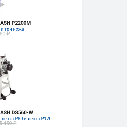
MASH P2200M
 и три ножа
80 ₽
MASH DS560-W
 лента P80 и лента P120
5 450 ₽