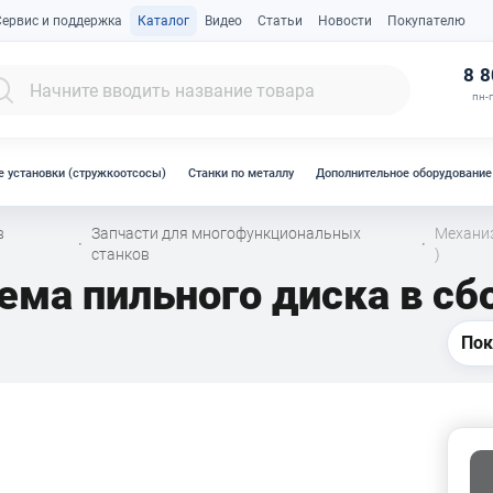
Сервис и поддержка
Каталог
Видео
Статьи
Новости
Покупателю
К
8 8
пн-п
 установки (стружкоотсосы)
Станки по металлу
Дополнительное оборудование
в
Запчасти для многофункциональных
Механиз
·
·
станков
)
а пильного диска в сбор
Пок