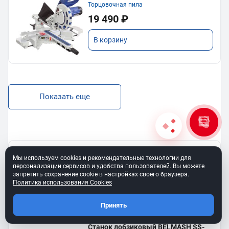
Торцовочная пила
19 490 ₽
В корзину
Показать еще
BELMASH SS-400VS
Мы используем cookies и рекомендательные технологии для
Лобзиковый станок
персонализации сервисов и удобства пользователей. Вы можете
13 190 ₽
запретить сохранение cookie в настройках своего браузера.
Политика использования Cookies
В корзину
Принять
Станок лобзиковый BELMASH SS-