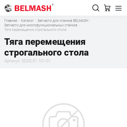
Главная
·
Каталог
·
Запчасти для станков BELMASH
·
Запчасти для многофункциональных станков
·
Тяга перемещения строгального стола
Тяга перемещения
строгального стола
Артикул: SD05.01.101-01