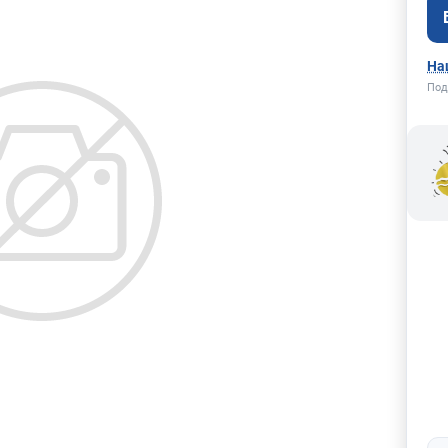
На
Под