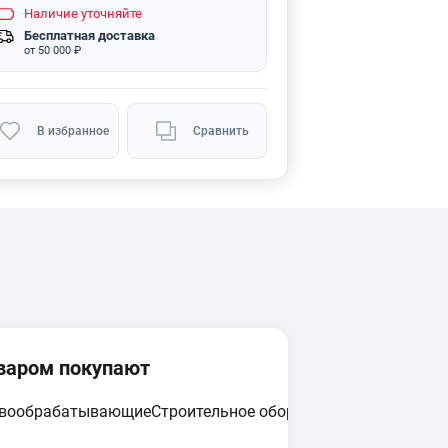
Наличие
уточняйте
Бесплатная доставка
от 50 000 ₽
В избранное
Сравнить
оваром покупают
евообрабатывающие
Строительное оборудование
Циркулярн