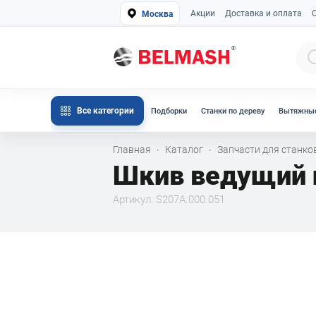
Акции
Доставка и оплата
Москва
Все категории
Подборки
Станки по дереву
Вытяжные
Главная
Каталог
Запчасти для станк
·
·
Шкив ведущий 
Артикул: S207A.000.051