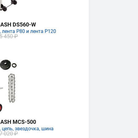
MASH DS560-W
 лента P80 и лента P120
5 450 ₽
MASH MCS-500
 цепь, звездочка, шина
7 020 ₽