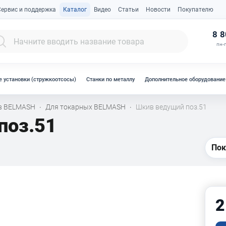
Сервис и поддержка
Каталог
Видео
Статьи
Новости
Покупателю
К
8 8
пн-п
 установки (стружкоотсосы)
Станки по металлу
Дополнительное оборудование
ов BELMASH
Для токарных BELMASH
Шкив ведущий поз.51
·
·
поз.51
Пок
2