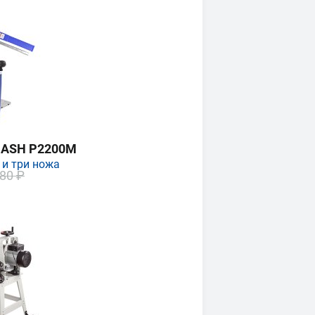
MASH P2200M
 и три ножа
80 ₽