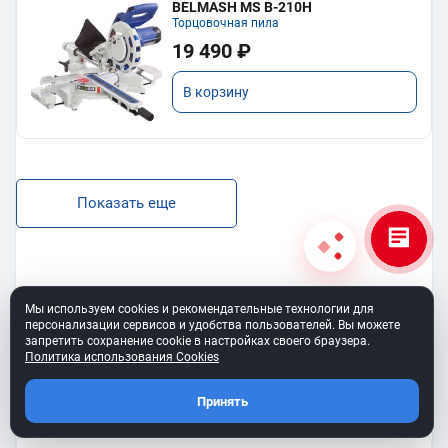
BELMASH MS B-210H
Торцовочная пила
19 490 ₽
В корзину
Показать еще
Мы используем cookies и рекомендательные технологии для
BELMASH SS-400VS
персонализации сервисов и удобства пользователей. Вы можете
Лобзиковый станок
запретить сохранение cookie в настройках своего браузера.
13 190 ₽
Политика использования Cookies
В корзину
Принять