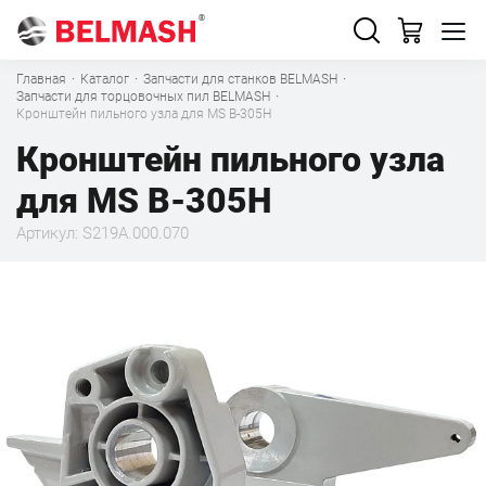
Главная
·
Каталог
·
Запчасти для станков BELMASH
·
Запчасти для торцовочных пил BELMASH
·
Кронштейн пильного узла для MS B-305H
Кронштейн пильного узла
для MS B-305H
Артикул: S219A.000.070