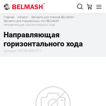
Главная
·
Каталог
·
Запчасти для станков BELMASH
·
Запчасти для торцовочных пил BELMASH
·
Направляющая горизонтального хода
Направляющая
горизонтального хода
Артикул: S219A.000.071