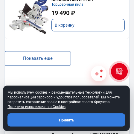
Торцовочная пила
19 490 ₽
В корзину
Показать еще
BELMASH SS-400VS
Мы используем cookies и рекомендательные технологии для
Лобзиковый станок
персонализации сервисов и удобства пользователей. Вы можете
запретить сохранение cookie в настройках своего браузера.
13 190 ₽
Политика использования Cookies
В корзину
Принять