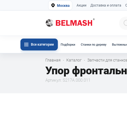
Акции
Доставка и оплата
Москва
Все категории
Подборки
Станки по дереву
Вытяжные
Главная
Каталог
Запчасти для станк
·
·
Упор фронталь
Артикул: S217A.000.011