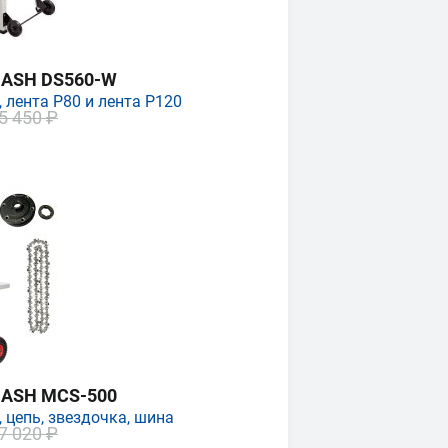
MASH DS560-W
 лента P80 и лента P120
5 450 ₽
MASH MCS-500
 цепь, звездочка, шина
7 020 ₽