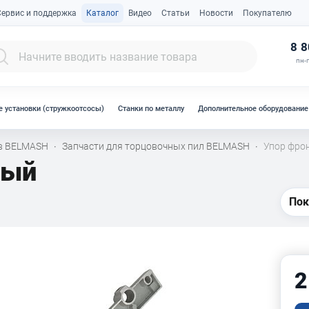
Сервис и поддержка
Каталог
Видео
Статьи
Новости
Покупателю
К
8 8
пн-п
 установки (стружкоотсосы)
Станки по металлу
Дополнительное оборудование
ов BELMASH
Запчасти для торцовочных пил BELMASH
Упор фро
·
·
ный
Пок
2