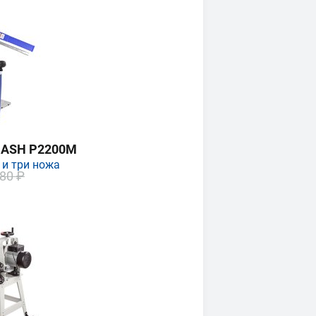
MASH P2200M
 и три ножа
80 ₽