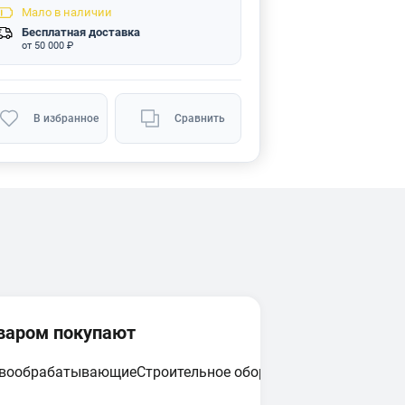
Мало
в наличии
Бесплатная доставка
от 50 000 ₽
В избранное
Сравнить
оваром покупают
евообрабатывающие
Строительное оборудование
Циркулярн