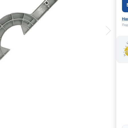
На
Под