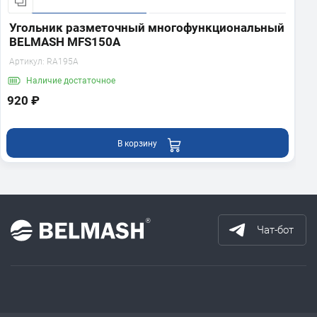
Угольник разметочный многофункциональный
BELMASH MFS150A
Артикул:
RA195A
Наличие
достаточное
920 ₽
В корзину
Чат-бот