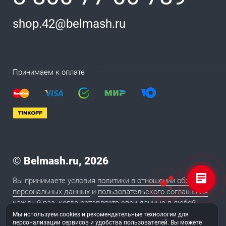
shop.42@belmash.ru
Принимаем к оплате
©
Belmash.ru, 2026
Вы принимаете условия
политики в отношении обработки
персональных данных
и
пользовательского соглашения
каждый раз, когда оставляете свои данные в любой
форме обратной связи на сайте BELMASH.RU
Мы используем cookies и рекомендательные технологии для
персонализации сервисов и удобства пользователей. Вы можете