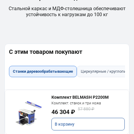
Стальной каркас и МДФ-столешница обеспечивают
У
устойчивость к нагрузкам до 100 кг
С этим товаром покупают
Станки деревообрабатывающие
Циркулярные / круглопильн
Комплект BELMASH P2200M
Комплект: станок и три ножа
57 880 ₽
46 304 ₽
В корзину