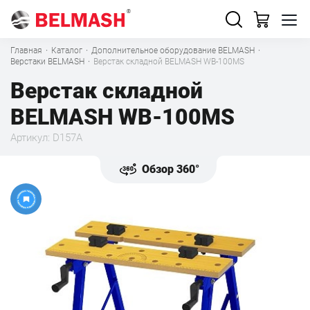
Главная
·
Каталог
·
Дополнительное оборудование BELMASH
·
Верстаки BELMASH
·
Верстак складной BELMASH WB-100MS
Верстак складной
BELMASH WB-100MS
Артикул: D157A
Обзор 360°