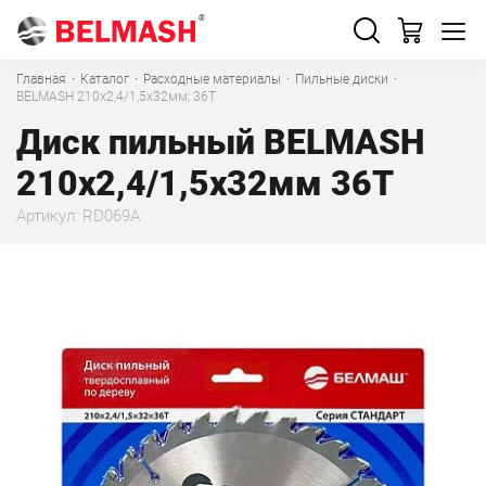
Главная
·
Каталог
·
Расходные материалы
·
Пильные диски
·
BELMASH 210х2,4/1,5х32мм; 36Т
Диск пильный BELMASH
210х2,4/1,5х32мм 36T
Артикул: RD069A