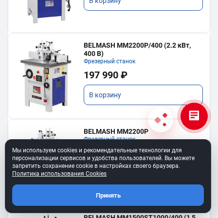
В корзину
BELMASH MM2200P/400 (2.2 кВт,
400 В)
Фрезерный станок
197 990 ₽
В корзину
BELMASH MM2200P
Фрезерный станок
Мы используем cookies и рекомендательные технологии для
197 990 ₽
персонализации сервисов и удобства пользователей. Вы можете
запретить сохранение cookie в настройках своего браузера.
В корзину
Политика использования Cookies
Принять
BELMASH MM1500ST1000/400 (1,5