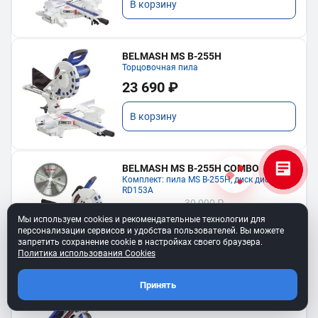
В корзину
BELMASH MS B-255H
Торцовочная пила
23 690 ₽
В корзину
BELMASH MS B-255H COMBO
Комплект: пила MS B-255H, диск диск
RD153A
30 090 ₽
27 081 ₽
Мы используем cookies и рекомендательные технологии для
Экономия: 3 009 ₽
персонализации сервисов и удобства пользователей. Вы можете
запретить сохранение cookie в настройках своего браузера.
В корзину
Политика использования Cookies
Принять
BELMASH MS U-305H
Пила торцовочная