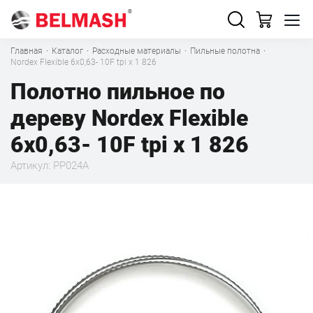
Главная
·
Каталог
·
Расходные материалы
·
Пильные полотна
·
Nordex Flexible 6х0,63- 10F tpi x 1 826
Полотно пильное по
дереву Nordex Flexible
6х0,63- 10F tpi x 1 826
Артикул: PP024A