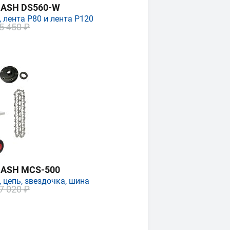
MASH DS560-W
 лента P80 и лента P120
5 450 ₽
MASH MCS-500
 цепь, звездочка, шина
7 020 ₽