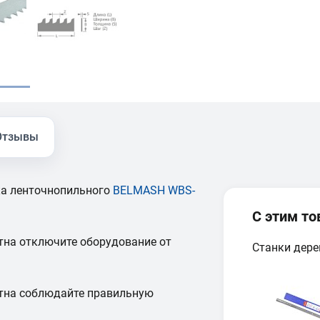
Отзывы
нка ленточнопильного
BELMASH WBS-
С этим т
тна отключите оборудование от
Станки дер
отна соблюдайте правильную