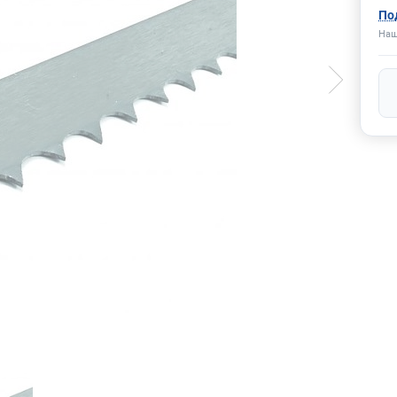
По
Наш