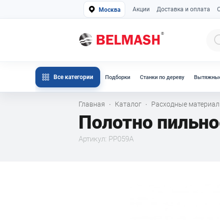
Акции
Доставка и оплата
Москва
Все категории
Подборки
Станки по дереву
Вытяжные
Главная
Каталог
Расходные материа
·
·
Полотно пильное
Артикул: PP059A