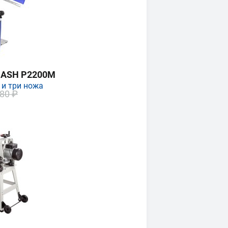
MASH P2200M
 и три ножа
80 ₽