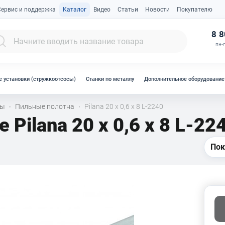
Сервис и поддержка
Каталог
Видео
Статьи
Новости
Покупателю
К
8 8
пн-п
 установки (стружкоотсосы)
Станки по металлу
Дополнительное оборудование
лы
Пильные полотна
Pilana 20 х 0,6 x 8 L-2240
·
·
 Pilana 20 х 0,6 x 8 L-22
Пок