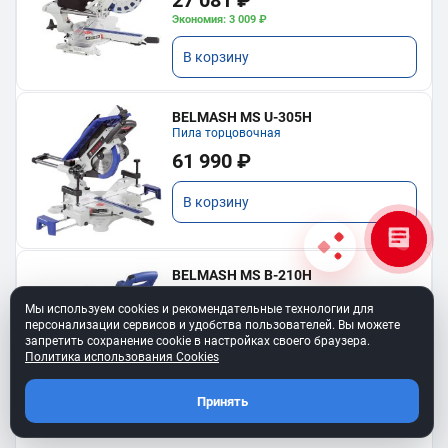
27 081 ₽
Экономия: 3 009 ₽
В корзину
BELMASH MS U-305H
Пила торцовочная
61 990 ₽
В корзину
BELMASH MS B-210H
Торцовочная пила
Мы используем cookies и рекомендательные технологии для
19 490 ₽
персонализации сервисов и удобства пользователей. Вы можете
запретить сохранение cookie в настройках своего браузера.
Политика использования Cookies
В корзину
Принять