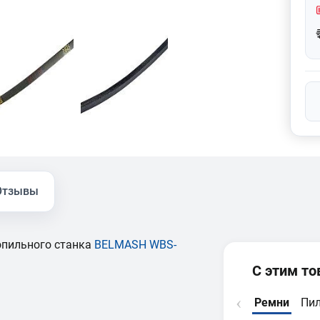
Отзывы
опильного станка
BELMASH WBS-
С этим т
Ремни
Пил