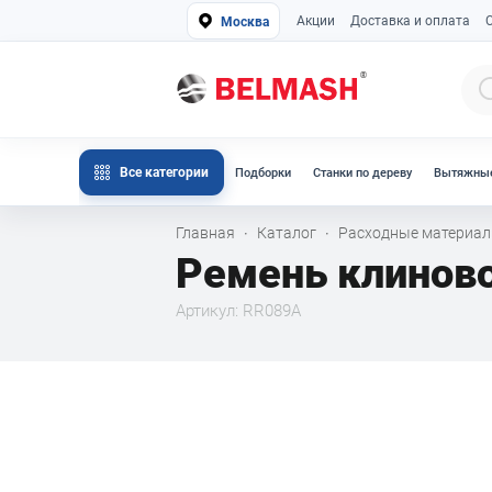
Акции
Доставка и оплата
Москва
Все категории
Подборки
Станки по дереву
Вытяжные
Главная
Каталог
Расходные материа
·
·
Ремень клинов
Артикул: RR089A