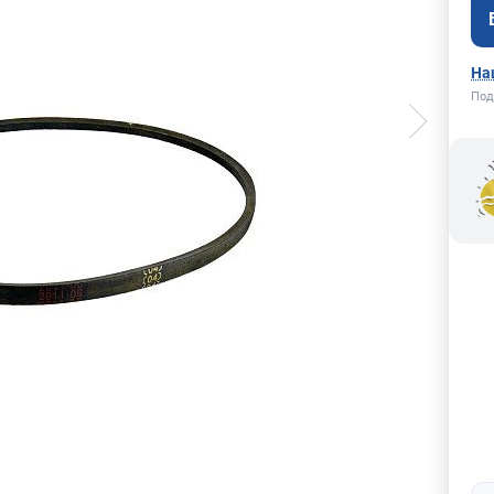
На
Под