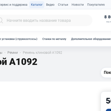
Сервис и поддержка
Каталог
Видео
Статьи
Новости
Покупателю
К
8 8
пн-п
 установки (стружкоотсосы)
Станки по металлу
Дополнительное оборудование
лы
Ремни
Ремень клиновой A1092
·
·
ой A1092
Пок
5