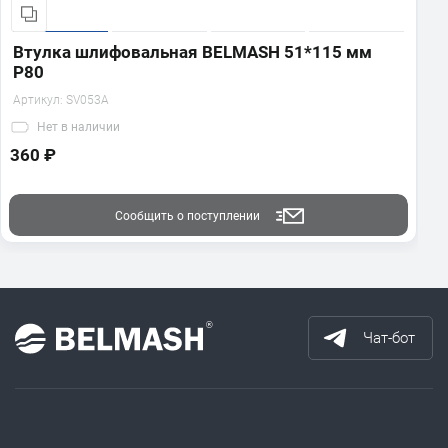
Втулка шлифовальная BELMASH 51*115 мм
P80
Артикул:
SV053A
Нет
в наличии
360 ₽
Сообщить о поступлении
Чат-бот