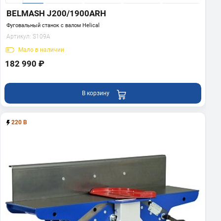
BELMASH J200/1900ARH
Фуговальный станок с валом Helical
Артикул:
S109A
Мало
в наличии
182 990 ₽
В корзину
220 В