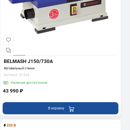
BELMASH J150/730A
Фуговальный станок
Артикул:
S134A
Наличие
достаточное
43 990 ₽
В корзину
220 В