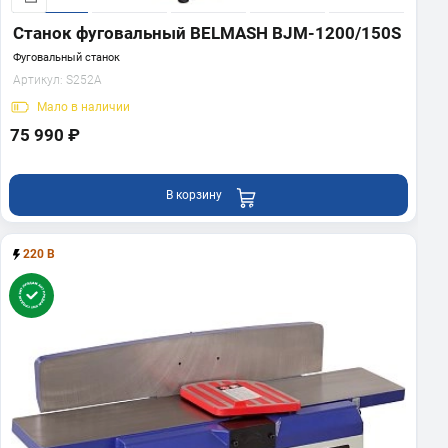
Станок фуговальный BELMASH BJM-1200/150S
Фуговальный станок
Артикул:
S252A
Мало
в наличии
75 990 ₽
В корзину
220 В