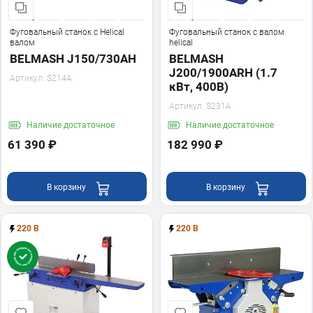
Фуговальный станок с Helical
Фуговальный станок с валом
валом
helical
BELMASH J150/730AH
BELMASH
J200/1900ARH (1.7
Артикул:
S214A
кВт, 400В)
Артикул:
S231A
Наличие
достаточное
Наличие
достаточное
61 390 ₽
182 990 ₽
В корзину
В корзину
220 В
220 В