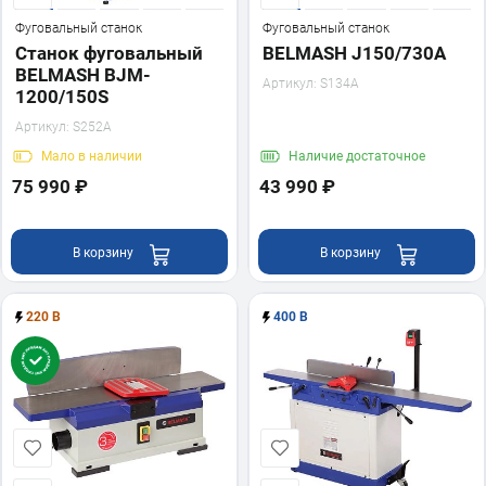
Фуговальный станок
Фуговальный станок
Станок фуговальный
BELMASH J150/730A
BELMASH BJM-
Артикул:
S134A
1200/150S
Артикул:
S252A
Мало
в наличии
Наличие
достаточное
75 990 ₽
43 990 ₽
В корзину
В корзину
220 В
400 В