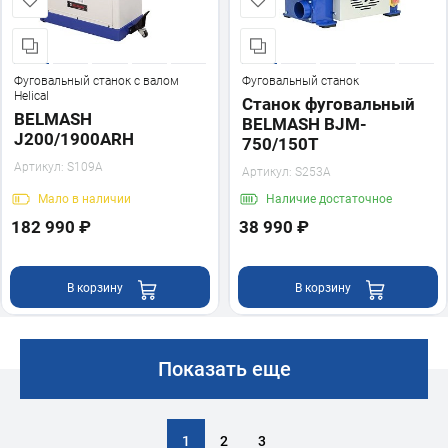
Фуговальный станок с валом
Фуговальный станок
Helical
Станок фуговальный
BELMASH
BELMASH BJM-
J200/1900ARH
750/150T
Артикул:
S109A
Артикул:
S253A
Мало
в наличии
Наличие
достаточное
182 990 ₽
38 990 ₽
В корзину
В корзину
Показать еще
1
2
3