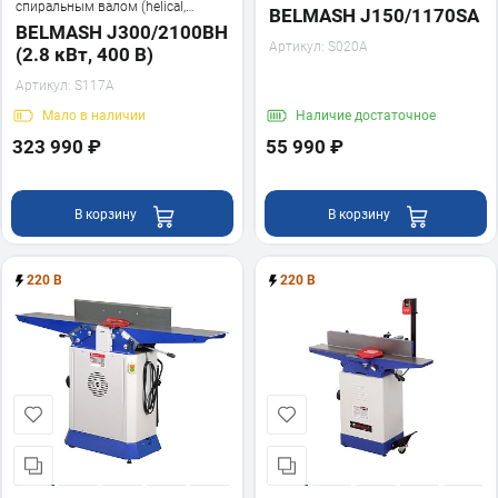
спиральным валом (helical,
BELMASH J150/1170SA
хеликал)
BELMASH J300/2100ВH
Артикул:
S020A
(2.8 кВт, 400 В)
Артикул:
S117A
Мало
в наличии
Наличие
достаточное
323 990 ₽
55 990 ₽
В корзину
В корзину
220 В
220 В