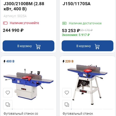
J300/2100ВМ (2.88
J150/1170SA
кВт, 400 В)
Артикул:
S025A
Наличие
уточняйте
Наличие
достаточное
244 990 ₽
53 253 ₽
59 170 ₽
Экономия: 5 917 ₽
В корзину
В корзину
400 В
220 В
Фуговальный станок со
Фуговальный станок