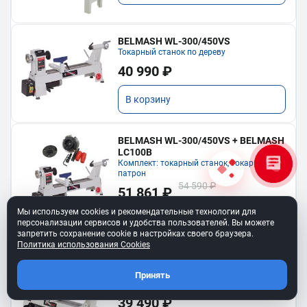
BELMASH WL-300/450VS
Токарный станок по дереву
40 990 ₽
В корзину
BELMASH WL-300/450VS + BELMASH
LC100B
Комплект: токарный станок, токарный
патрон
54 590 ₽
51 861 ₽
Экономия: 2 729 ₽
Мы используем cookies и рекомендательные технологии для
персонализации сервисов и удобства пользователей. Вы можете
В корзину
запретить сохранение cookie в настройках своего браузера.
Политика использования Cookies
BELMASH WL-300/535
Принять
Токарный станок
39 490 ₽