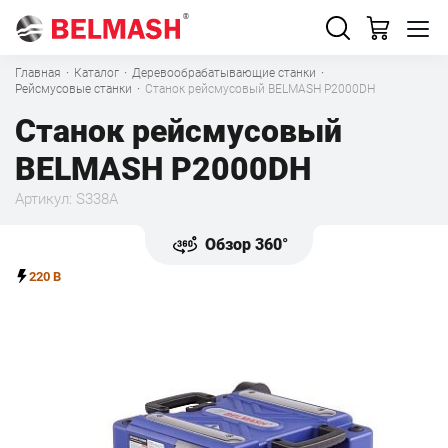
Главная
·
Каталог
·
Деревообрабатывающие станки
·
Рейсмусовые станки
·
Станок рейсмусовый BELMASH P2000DH
Станок рейсмусовый
BELMASH P2000DH
Артикул: S338A
Обзор 360°
220 В