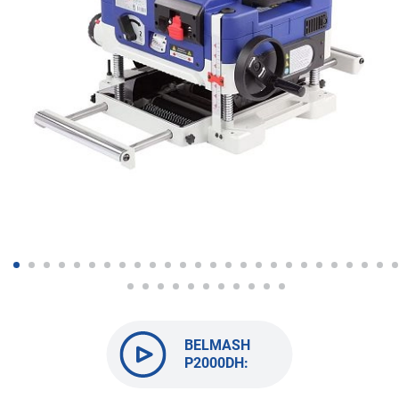
BELMASH
P2000DH:
Твой
ровный