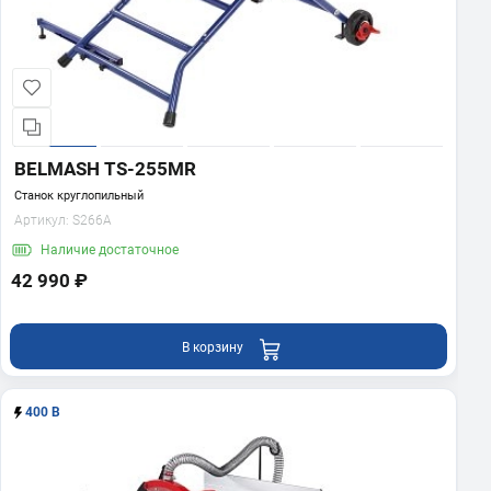
BELMASH TS-255MR
Станок круглопильный
Артикул:
S266A
Наличие
достаточное
42 990 ₽
В корзину
400 В