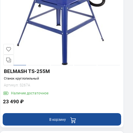
BELMASH TS-255M
Станок круглопильный
Артикул:
S267A
Наличие
достаточное
23 490 ₽
В корзину