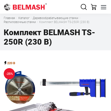
Главная
·
Каталог
·
Деревообрабатывающие станки
·
Распиловочные станки
·
Комплект BELMASH TS-250R (230 В)
Комплект BELMASH TS-
250R (230 В)
220 В
-25%