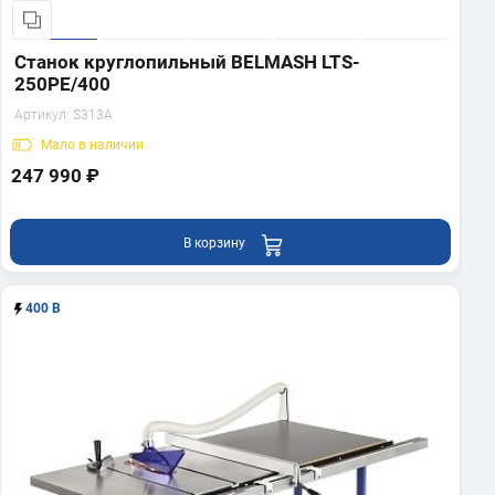
Станок круглопильный BELMASH LTS-
250PE/400
Артикул:
S313A
Мало
в наличии
247 990 ₽
В корзину
400 В