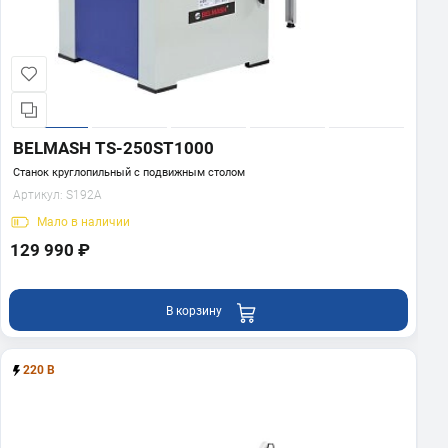
BELMASH TS-250ST1000
Станок круглопильный с подвижным столом
Артикул:
S192A
Мало
в наличии
129 990 ₽
В корзину
220 В