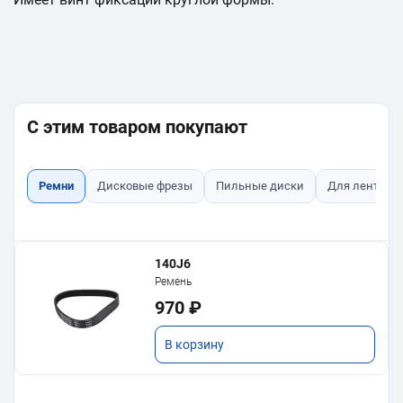
С этим товаром покупают
Ремни
Дисковые фрезы
Пильные диски
Для ленточн
140J6
Ремень
970 ₽
В корзину