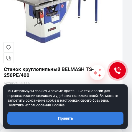
Станок круглопильный BELMASH TS-
250PE/400
Артикул:
S311A
Мы используем cookies и рекомендательные технологии для
Мало
в наличии
персонализации сервисов и удобства пользователей. Вы можете
190 990 ₽
запретить сохранение cookie в настройках своего браузера.
Политика использования Cookies
В корзину
Принять