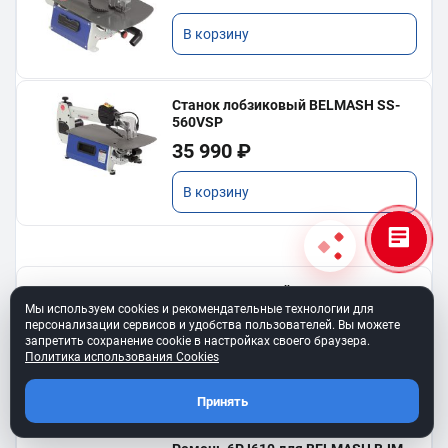
В корзину
Станок лобзиковый BELMASH SS-
560VSP
35 990 ₽
В корзину
Ремень клиновой A-450
для BELMASH TS-250SТ
Мы используем cookies и рекомендательные технологии для
персонализации сервисов и удобства пользователей. Вы можете
550 ₽
запретить сохранение cookie в настройках своего браузера.
Политика использования Cookies
В корзину
Принять