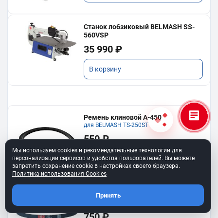
Станок лобзиковый BELMASH SS-
560VSP
35 990 ₽
В корзину
Ремень клиновой A-450
для BELMASH TS-250SТ
550 ₽
Мы используем cookies и рекомендательные технологии для
В корзину
персонализации сервисов и удобства пользователей. Вы можете
запретить сохранение cookie в настройках своего браузера.
Политика использования Cookies
Ремень 6PJ610 для BELMASH BJM-
Принять
750/150T
750 ₽