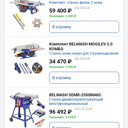
Комплект: станок, фреза, 2 ножа
66 000 ₽
59 400 ₽
Экономия: 6 600 ₽
В корзину
Комплект BELMASH MOGILEV 2.0
КОМБО
Станок, ножи, кожух для стружкоудаления
38 300 ₽
34 470 ₽
Экономия: 3 830 ₽
В корзину
BELMASH SDMR-2500МАКС
Станок деревообрабатывающий
многофункциональный
101 570 ₽
96 492 ₽
Экономия: 5 078 ₽