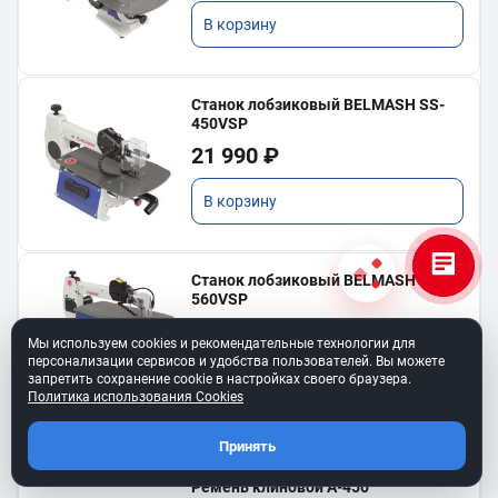
В корзину
Станок лобзиковый BELMASH SS-
450VSP
21 990 ₽
В корзину
Станок лобзиковый BELMASH SS-
560VSP
35 990 ₽
Мы используем cookies и рекомендательные технологии для
персонализации сервисов и удобства пользователей. Вы можете
В корзину
запретить сохранение cookie в настройках своего браузера.
Политика использования Cookies
Принять
Ремень клиновой A-450