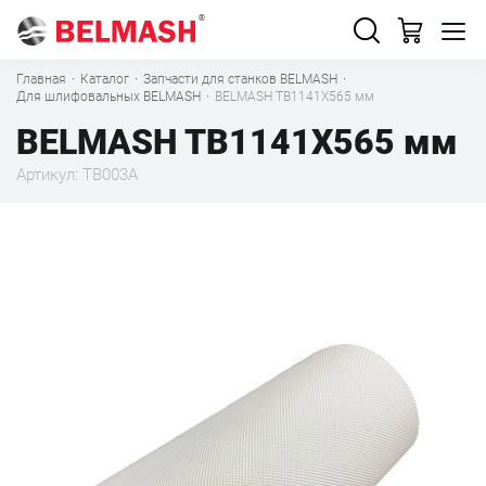
Главная
·
Каталог
·
Запчасти для станков BELMASH
·
Для шлифовальных BELMASH
·
BELMASH TB1141X565 мм
BELMASH TB1141X565 мм
Артикул: TB003A