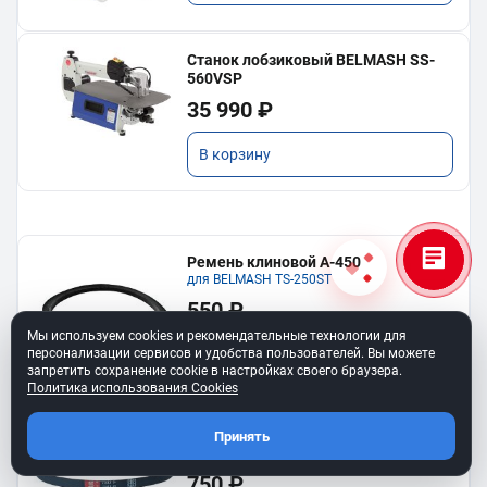
Станок лобзиковый BELMASH SS-
560VSP
35 990 ₽
В корзину
Ремень клиновой A-450
для BELMASH TS-250SТ
550 ₽
Мы используем cookies и рекомендательные технологии для
В корзину
персонализации сервисов и удобства пользователей. Вы можете
запретить сохранение cookie в настройках своего браузера.
Политика использования Cookies
Ремень 6PJ610 для BELMASH BJM-
Принять
750/150T
750 ₽