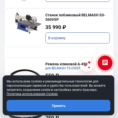
Станок лобзиковый BELMASH SS-
560VSP
35 990 ₽
В корзину
Ремень клиновой A-450
для BELMASH TS-250SТ
550 ₽
Мы используем cookies и рекомендательные технологии для
персонализации сервисов и удобства пользователей. Вы можете
В корзину
запретить сохранение cookie в настройках своего браузера.
Политика использования Cookies
Ремень 6PJ610 для BELMASH BJM-
Принять
750/150T
750 ₽