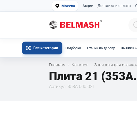
Акции
Доставка и оплата
Москва
Все категории
Подборки
Станки по дереву
Вытяжные
Главная
Каталог
Запчасти для станк
·
·
Плита 21 (353А
Артикул: 353А.000.021