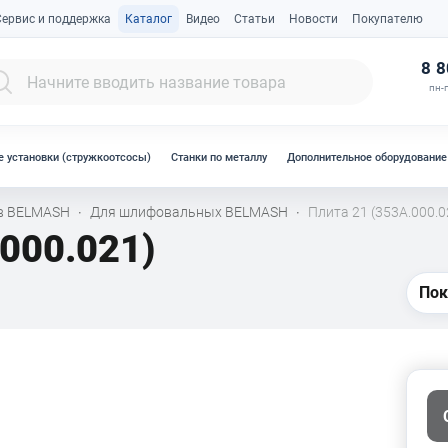
Сервис и поддержка
Каталог
Видео
Статьи
Новости
Покупателю
К
8 8
пн-п
 установки (стружкоотсосы)
Станки по металлу
Дополнительное оборудование
ов BELMASH
Для шлифовальных BELMASH
Плита 21 (353А.000.0
·
·
.000.021)
Пок