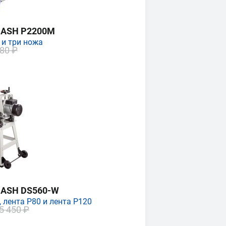
MASH P2200M
 и три ножа
80 ₽
MASH DS560-W
 лента P80 и лента P120
5 450 ₽