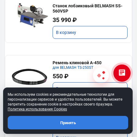
Станок лобзиковый BELMASH SS-
560VSP
35 990 ₽
В корзину
Ремень клиновой A-450
для BELMASH TS-250SТ
550 ₽
В корзину
Мы используем cookies и рекомендательные технологии для
персонализации сервисов и удобства пользователей. Вы можете
запретить сохранение cookie в настройках своего браузера.
Политика использования Cookies
Ремень 6PJ610 для BELMASH BJM-
750/150T
Принять
750 ₽