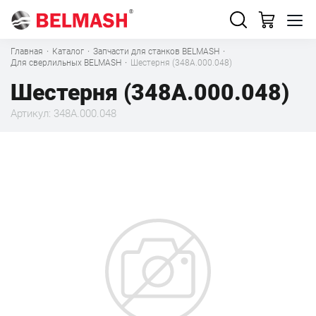
Главная
·
Каталог
·
Запчасти для станков BELMASH
·
Для сверлильных BELMASH
·
Шестерня (348А.000.048)
Шестерня (348А.000.048)
Артикул: 348А.000.048