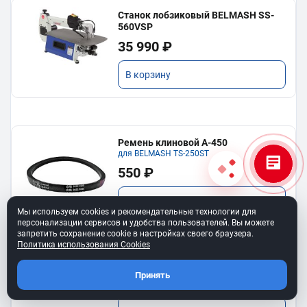
Станок лобзиковый BELMASH SS-
560VSP
35 990 ₽
В корзину
Ремень клиновой A-450
для BELMASH TS-250SТ
550 ₽
В корзину
Мы используем cookies и рекомендательные технологии для
персонализации сервисов и удобства пользователей. Вы можете
запретить сохранение cookie в настройках своего браузера.
Политика использования Cookies
Ремень 6PJ610 для BELMASH BJM-
750/150T
Принять
750 ₽