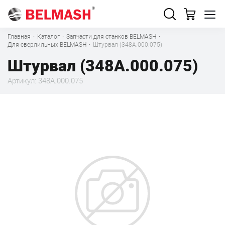
Главная
·
Каталог
·
Запчасти для станков BELMASH
·
Для сверлильных BELMASH
·
Штурвал (348А.000.075)
Штурвал (348А.000.075)
Артикул: 348А.000.075