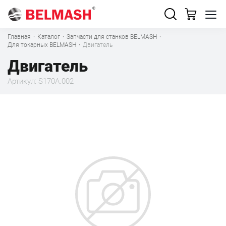
Главная
·
Каталог
·
Запчасти для станков BELMASH
·
Для токарных BELMASH
·
Двигатель
Двигатель
Артикул: S170A.002