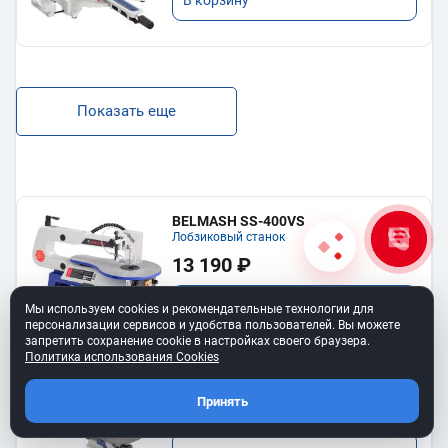
В корзину
Показать еще
BELMASH SS-400VS
Лобзиковый станок
13 190 ₽
В корзину
Мы используем cookies и рекомендательные технологии для
персонализации сервисов и удобства пользователей. Вы можете
запретить сохранение cookie в настройках своего браузера.
Политика использования Cookies
Станок лобзиковый BELMASH SS-
530VSP
Принять
34 990 ₽