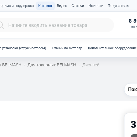
Сервис и поддержка
Каталог
Видео
Статьи
Новости
Покупателю
К
8 8
пн-п
 установки (стружкоотсосы)
Станки по металлу
Дополнительное оборудование
ов BELMASH
Для токарных BELMASH
Дисплей
·
·
Пок
3