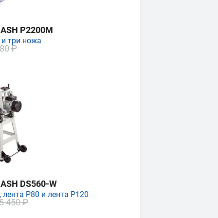
MASH P2200M
 и три ножа
80 ₽
MASH DS560-W
 лента P80 и лента P120
5 450 ₽