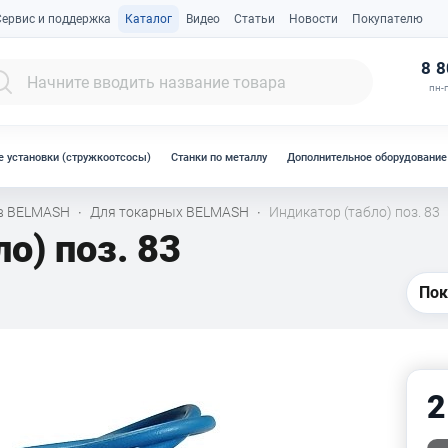
Сервис и поддержка
Каталог
Видео
Статьи
Новости
Покупателю
К
8 8
пн-п
 установки (стружкоотсосы)
Станки по металлу
Дополнительное оборудование
ов BELMASH
Для токарных BELMASH
Индикатор (табло) поз. 83
·
·
о) поз. 83
Пок
2