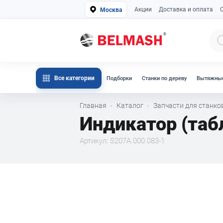
Акции
Доставка и оплата
Москва
Все категории
Подборки
Станки по дереву
Вытяжные
Главная
Каталог
Запчасти для станк
·
·
Индикатор (табл
Артикул: S207A.000.083-1