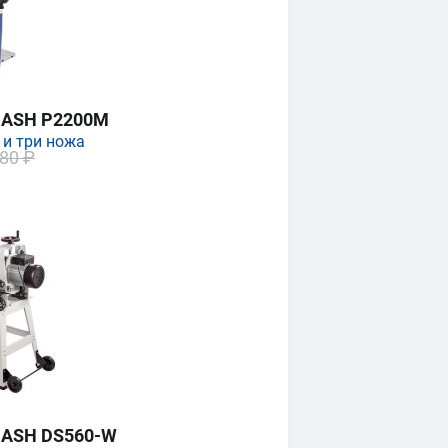
MASH P2200M
 и три ножа
80 ₽
MASH DS560-W