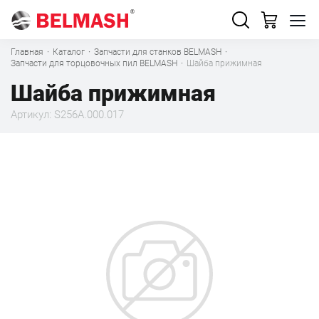
Главная
·
Каталог
·
Запчасти для станков BELMASH
·
Запчасти для торцовочных пил BELMASH
·
Шайба прижимная
Шайба прижимная
Артикул: S256A.000.017