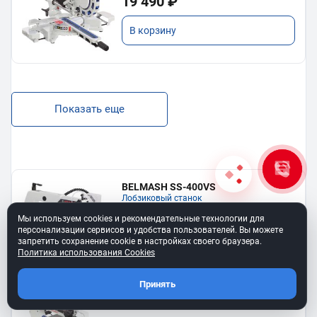
19 490 ₽
В корзину
Показать еще
BELMASH SS-400VS
Лобзиковый станок
13 190 ₽
Мы используем cookies и рекомендательные технологии для
персонализации сервисов и удобства пользователей. Вы можете
запретить сохранение cookie в настройках своего браузера.
В корзину
Политика использования Cookies
Принять
Станок лобзиковый BELMASH SS-
530VSP