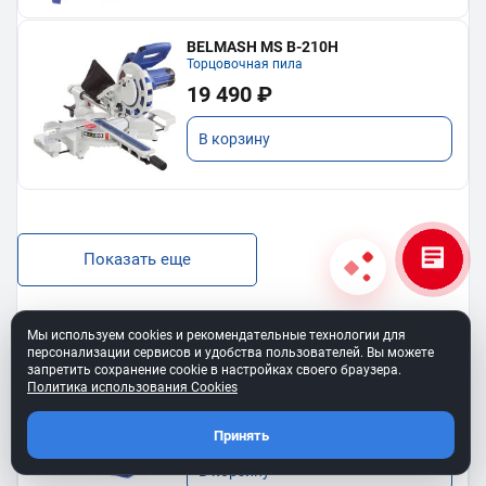
BELMASH MS B-210H
Торцовочная пила
19 490 ₽
В корзину
Показать еще
Мы используем cookies и рекомендательные технологии для
персонализации сервисов и удобства пользователей. Вы можете
запретить сохранение cookie в настройках своего браузера.
BELMASH SS-400VS
Политика использования Cookies
Лобзиковый станок
13 190 ₽
Принять
В корзину