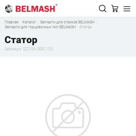
Главная
·
Каталог
·
Запчасти для станков BELMASH
·
Запчасти для торцовочных пил BELMASH
·
Статор
Статор
Артикул: S219A.000.153