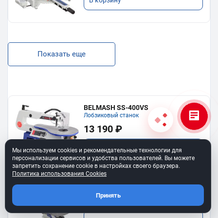
В корзину
Показать еще
BELMASH SS-400VS
Лобзиковый станок
13 190 ₽
В корзину
Мы используем cookies и рекомендательные технологии для
персонализации сервисов и удобства пользователей. Вы можете
запретить сохранение cookie в настройках своего браузера.
Политика использования Cookies
Станок лобзиковый BELMASH SS-
530VSP
Принять
34 990 ₽