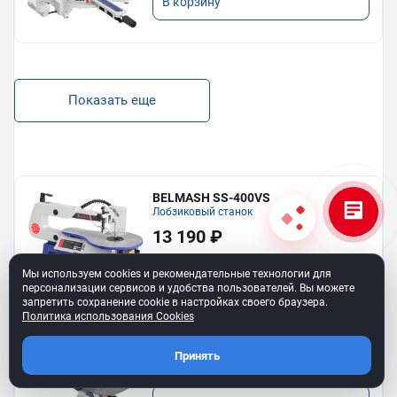
В корзину
Показать еще
BELMASH SS-400VS
Лобзиковый станок
13 190 ₽
В корзину
Мы используем cookies и рекомендательные технологии для
персонализации сервисов и удобства пользователей. Вы можете
запретить сохранение cookie в настройках своего браузера.
Политика использования Cookies
Станок лобзиковый BELMASH SS-
530VSP
Принять
34 990 ₽