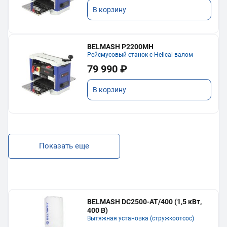
В корзину
BELMASH P2200MH
Рейсмусовый станок с Helical валом
79 990 ₽
В корзину
Показать еще
BELMASH DC2500-AT/400 (1,5 кВт,
400 В)
Вытяжная установка (стружкоотсос)