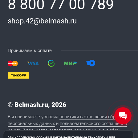
8 800 77 00 789
shop.42@belmash.ru
Принимаем к оплате
©
Belmash.ru, 2026
Вы принимаете условия
политики в отношении обработки
персональных данных
и
пользовательского соглашения
каждый раз, когда оставляете свои данные в любой
форме обратной связи на сайте BELMASH.RU
Мы используем cookies и рекомендательные технологии для