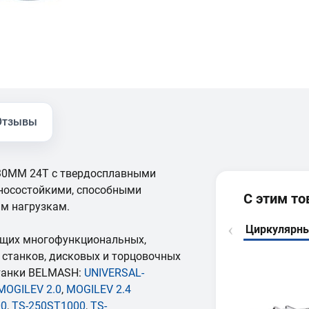
Отзывы
30ММ 24Т с твердосплавными
зносостойкими, способными
С этим т
м нагрузкам.
Циркулярны
ющих многофункциональных,
станков, дисковых и торцовочных
станки BELMASH:
UNIVERSAL-
MOGILEV 2.0
,
MOGILEV 2.4
00
,
TS-250ST1000
,
TS-