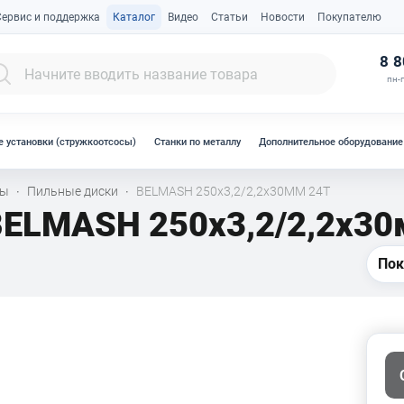
Сервис и поддержка
Каталог
Видео
Статьи
Новости
Покупателю
К
8 8
пн-п
 установки (стружкоотсосы)
Станки по металлу
Дополнительное оборудование
лы
Пильные диски
BELMASH 250х3,2/2,2х30ММ 24Т
·
·
BELMASH 250х3,2/2,2х30
Пок