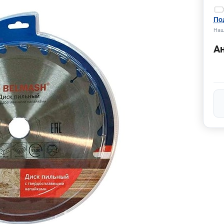
По
Наш
А