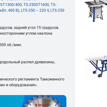
0ST1300/400
,
TS-250ST1600
,
TS-
кВт, 400 В)
,
LTS-250 – 220 V
,
LTS-250
адусов, задний угол 15 градусов.
азносторонним углом наклона
00 об./мин.
продольный распил древесины,
нического регламента Таможенного
ин и оборудования».