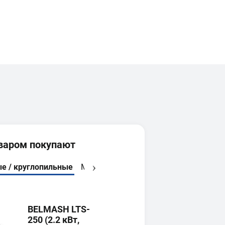
оваром покупают
е / круглопильные
Многофункциональные
Строительн
BELMASH LTS-
250 (2.2 кВт,