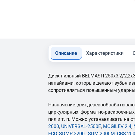
Описание
Характеристики
Диск пильный BELMASH 250х3,2/2,2х
напайками, которые делают зубья и
сопротивляться повышенным ударны
Назначение: для деревообрабатыва
циркулярных, форматно-раскроечных 
пил и т. п. Можно устанавливать на 
2000
,
UNIVERSAL-2500E
,
MOGILEV 2.4
,
ECO
,
SDMP-2200
,
SDM-2000M
,
CBS-20