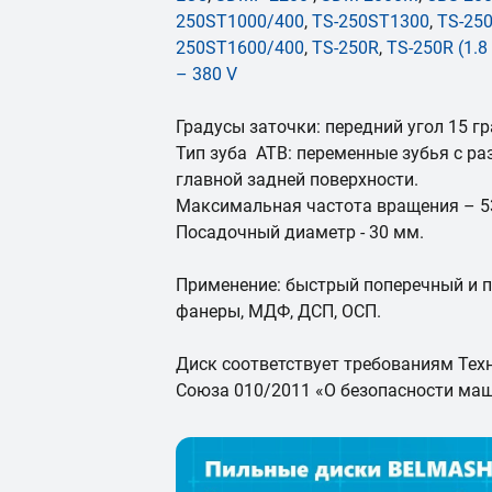
250ST1000/400
,
TS-250ST1300
,
TS-25
250ST1600/400
,
TS-250R
,
TS-250R (1.8 
– 380 V
Градусы заточки: передний угол 15 гр
Тип зуба ATB: переменные зубья с р
главной задней поверхности.
Максимальная частота вращения – 53
Посадочный диаметр - 30 мм.
Применение: быстрый поперечный и 
фанеры, МДФ, ДСП, ОСП.
Диск соответствует требованиям Тех
Союза 010/2011 «О безопасности маш