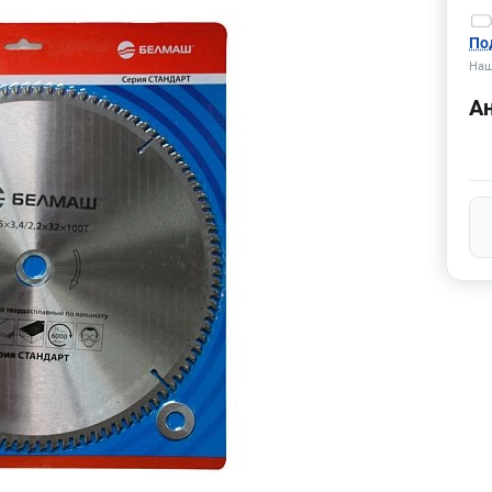
По
Наш
А