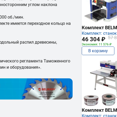
азносторонним углом наклона
00 об./мин.
екте имеется переходное кольцо на
Комплект BEL
Комплект: станок
57 8
46 304 ₽
одольный распил древесины,
Экономия: 11 576 ₽
В корзину
нического регламента Таможенного
ин и оборудования».
Комплект BEL
Комплект: станок,