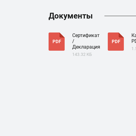
Документы
Сертификат
К
/
P
PDF
PDF
Декларация
1
143.32 КБ