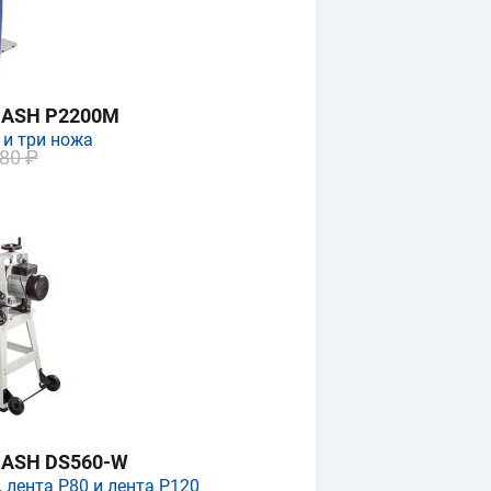
MASH P2200M
 и три ножа
80 ₽
MASH DS560-W
 лента P80 и лента P120