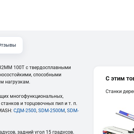
Отзывы
×32ММ 100Т с твердосплавными
зносостойкими, способными
С этим т
м нагрузкам.
Станки дер
ющих многофункциональных,
танков и торцовочных пил и т. п.
LMASH:
СДМ-2500
,
SDM-2500M
,
SDM-
адусов, задний угол 15 градусов.