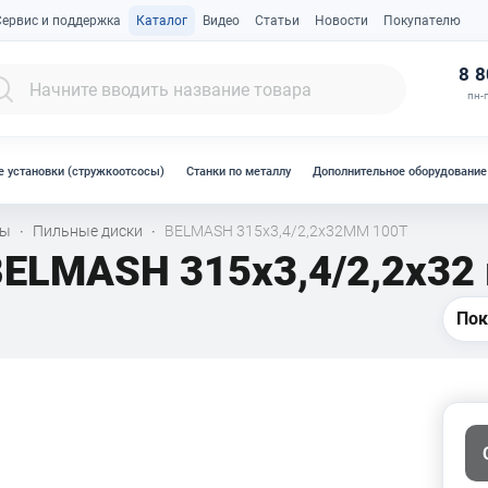
Сервис и поддержка
Каталог
Видео
Статьи
Новости
Покупателю
К
8 8
пн-п
 установки (стружкоотсосы)
Станки по металлу
Дополнительное оборудование
лы
Пильные диски
BELMASH 315х3,4/2,2х32ММ 100Т
·
·
BELMASH 315х3,4/2,2х32
Пок