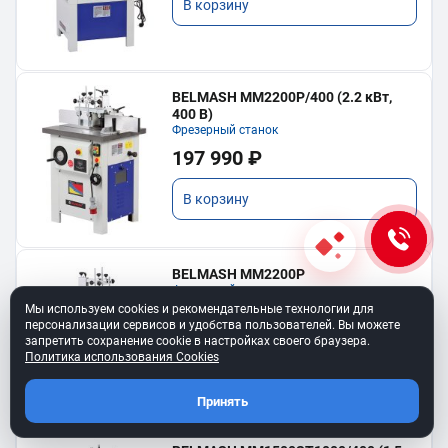
В корзину
BELMASH MM2200P/400 (2.2 кВт,
400 В)
Фрезерный станок
197 990 ₽
В корзину
BELMASH MM2200P
Фрезерный станок
Мы используем cookies и рекомендательные технологии для
197 990 ₽
персонализации сервисов и удобства пользователей. Вы можете
запретить сохранение cookie в настройках своего браузера.
Политика использования Cookies
В корзину
Принять