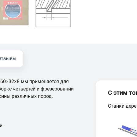
Отзывы
160×32×8 мм применяется для
орке четвертей и фрезеровании
С этим т
есины различных пород.
Станки дер
и.