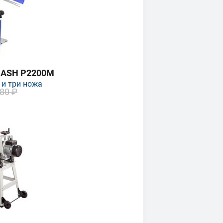
MASH P2200M
 и три ножа
80 ₽