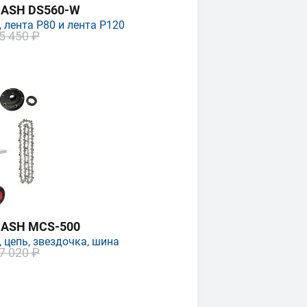
MASH DS560-W
 лента P80 и лента P120
5 450 ₽
MASH MCS-500
 цепь, звездочка, шина
7 020 ₽