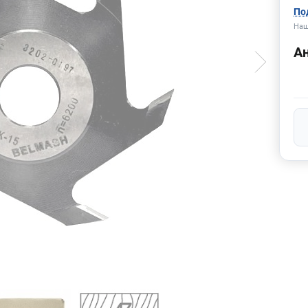
По
Наш
А