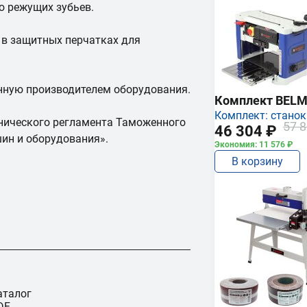
ю режущих зубьев.
 в защитных перчатках для
анную производителем оборудования.
Комплект BEL
Комплект: станок
нического регламента Таможенного
57 8
46 304 ₽
ин и оборудования».
Экономия: 11 576 ₽
В корзину
аталог
DF