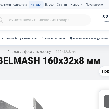
Сервис и поддержка
Каталог
Видео
Статьи
Новости
Покупателю
К
8 8
пн-п
 установки (стружкоотсосы)
Станки по металлу
Дополнительное оборудование
лы
Дисковые фрезы по дереву
160х32х8 мм
·
·
 BELMASH 160х32х8 мм
Пок