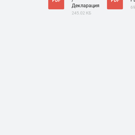
PDF
PDF
Декларация
69
245.02 КБ