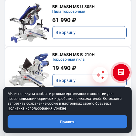
BELMASH MS U-305H
Пила торцовочная
61 990 ₽
В корзину
BELMASH MS B-210H
Торцовочная пила
19 490 ₽
В корзину
Мы используем cookies и рекомендательные технологии для
персонализации сервисов и удобства пользователей. Вы можете
запретить сохранение cookie в настройках своего браузера.
Политика использования Cookies
Показать еще
Принять