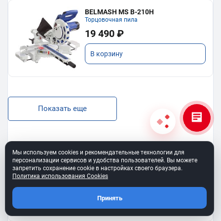
BELMASH MS B-210H
Торцовочная пила
19 490 ₽
В корзину
Показать еще
Мы используем cookies и рекомендательные технологии для
персонализации сервисов и удобства пользователей. Вы можете
BELMASH SS-400VS
запретить сохранение cookie в настройках своего браузера.
Лобзиковый станок
Политика использования Cookies
13 190 ₽
Принять
В корзину