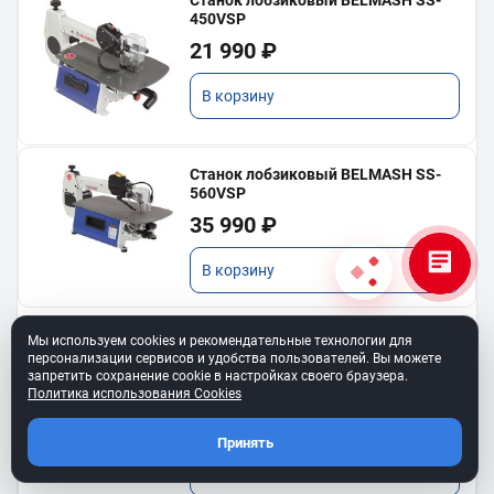
450VSP
21 990 ₽
В корзину
Станок лобзиковый BELMASH SS-
560VSP
35 990 ₽
В корзину
Мы используем cookies и рекомендательные технологии для
персонализации сервисов и удобства пользователей. Вы можете
запретить сохранение cookie в настройках своего браузера.
Ремень клиновой A-450
Политика использования Cookies
для BELMASH TS-250SТ
550 ₽
Принять
В корзину