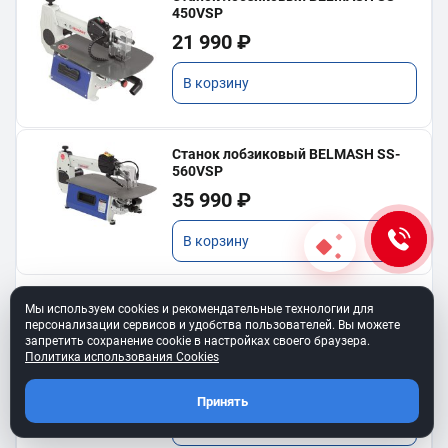
450VSP
21 990 ₽
В корзину
Станок лобзиковый BELMASH SS-
560VSP
35 990 ₽
В корзину
Мы используем cookies и рекомендательные технологии для
персонализации сервисов и удобства пользователей. Вы можете
Ремень клиновой A-450
запретить сохранение cookie в настройках своего браузера.
для BELMASH TS-250SТ
Политика использования Cookies
550 ₽
Принять
В корзину