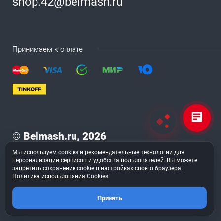
shop.42@belmash.ru
Принимаем к оплате
©
Belmash.ru, 2026
Мы используем cookies и рекомендательные технологии для
Вы принимаете условия
политики в отношении обработки
персонализации сервисов и удобства пользователей. Вы можете
персональных данных
и
пользовательского соглашения
запретить сохранение cookie в настройках своего браузера.
каждый раз, когда оставляете свои данные в любой
Политика использования Cookies
форме обратной связи на сайте BELMASH.RU
Принять