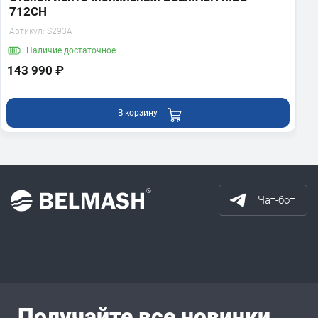
712CH
Артикул:
S293A
Наличие
достаточное
143 990 ₽
В корзину
Чат-бот
Получайте все новинки