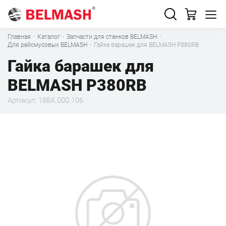
Главная
·
Каталог
·
Запчасти для станков BELMASH
·
Для рейсмусовых BELMASH
·
Гайка барашек для BELMASH P380RB
Гайка барашек для
BELMASH P380RB
Артикул: 188A.000.106