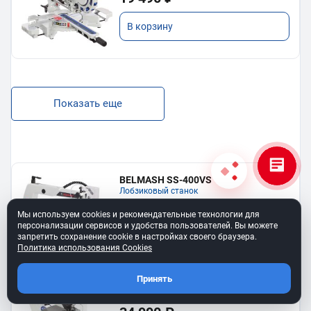
В корзину
Показать еще
BELMASH SS-400VS
Лобзиковый станок
13 190 ₽
Мы используем cookies и рекомендательные технологии для
персонализации сервисов и удобства пользователей. Вы можете
запретить сохранение cookie в настройках своего браузера.
В корзину
Политика использования Cookies
Принять
Станок лобзиковый BELMASH SS-
530VSP