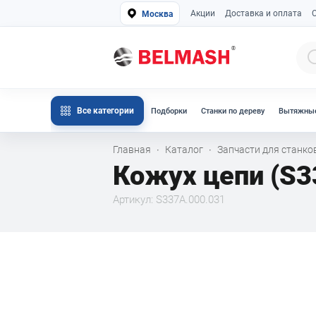
Акции
Доставка и оплата
Москва
Все категории
Подборки
Станки по дереву
Вытяжные
Главная
Каталог
Запчасти для станк
·
·
Кожух цепи (S3
Артикул: S337A.000.031