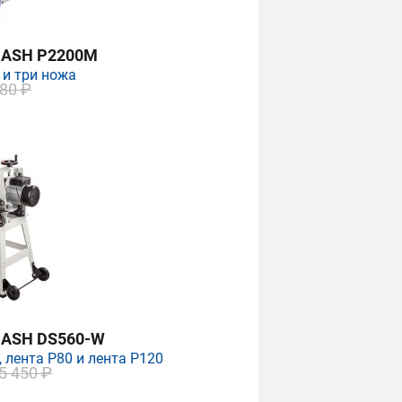
MASH P2200M
 и три ножа
80 ₽
MASH DS560-W
 лента P80 и лента P120
5 450 ₽