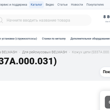
Сервис и поддержка
Каталог
Видео
Статьи
Новости
Покупателю
К
8 8
пн-п
 установки (стружкоотсосы)
Станки по металлу
Дополнительное оборудование
ов BELMASH
Для рейсмусовых BELMASH
Кожух цепи (S337A.000.
·
·
37A.000.031)
Пок