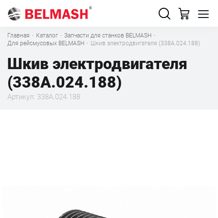
Главная
·
Каталог
·
Запчасти для станков BELMASH
·
Для рейсмусовых BELMASH
·
Шкив электродвигателя (338А.024.188)
Шкив электродвигателя
(338А.024.188)
Артикул: 338А.024.188