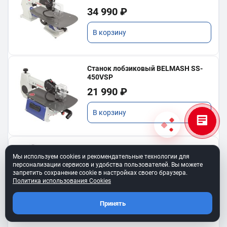
34 990 ₽
В корзину
Станок лобзиковый BELMASH SS-
450VSP
21 990 ₽
В корзину
Станок лобзиковый BELMASH SS-
Мы используем cookies и рекомендательные технологии для
560VSP
персонализации сервисов и удобства пользователей. Вы можете
35 990 ₽
запретить сохранение cookie в настройках своего браузера.
Политика использования Cookies
В корзину
Принять