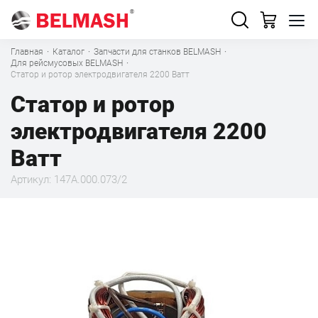
Главная
·
Каталог
·
Запчасти для станков BELMASH
·
Для рейсмусовых BELMASH
·
Статор и ротор электродвигателя 2200 Ватт
Статор и ротор
электродвигателя 2200
Ватт
Артикул: 147A.000.073/2