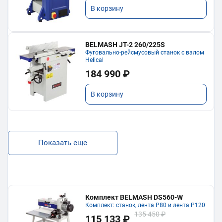
В корзину
BELMASH JT-2 260/225S
Фуговально-рейсмусовый станок с валом
Helical
184 990 ₽
В корзину
Показать еще
Комплект BELMASH DS560-W
Комплект: станок, лента P80 и лента P120
135 450 ₽
115 133 ₽