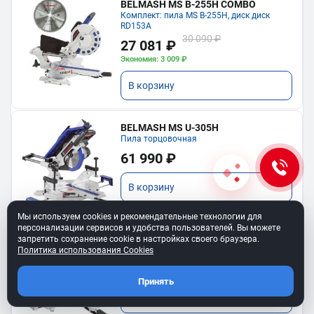
BELMASH MS B-255H COMBO
Комплект: пила MS B-255H, диск диск
RD153A
30 090 ₽
27 081 ₽
Экономия: 3 009 ₽
В корзину
BELMASH MS U-305H
Пила торцовочная
61 990 ₽
В корзину
Мы используем cookies и рекомендательные технологии для
персонализации сервисов и удобства пользователей. Вы можете
BELMASH MS B-210H
запретить сохранение cookie в настройках своего браузера.
Торцовочная пила
Политика использования Cookies
19 490 ₽
Принять
В корзину